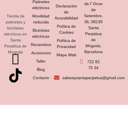
Patinetes
de l' Onze
Declaración
eléctricos
de
de
Setembre,
Tienda de
Movilidad
Accesibilidad
36, 08130
patinetes y
reducida
Política de
Santa
bicicletas
Bicicletas
Cookies
Perpètua
eléctricos en
eléctricas
de
Santa
Política de
Recambios
Mogoda,
Perpètua de
Privacidad
Barcelona
Mogoda
Accesorios
Mapa Web
Taller
722 82
75 34
Blog
Contacto
sabwaysantaperpetua@gmail.com