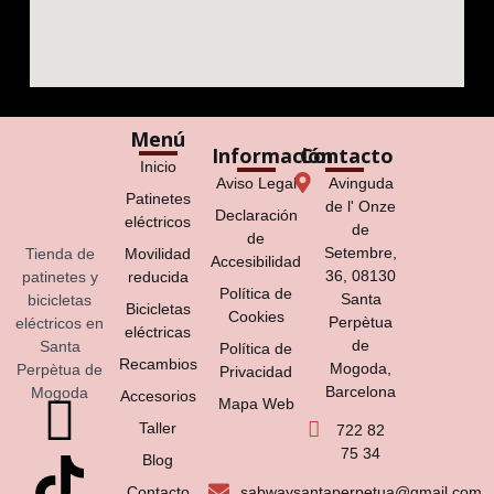
Menú
Información
Contacto
Inicio
Aviso Legal
Avinguda
Patinetes
de l' Onze
Declaración
eléctricos
de
de
Setembre,
Tienda de
Movilidad
Accesibilidad
36, 08130
patinetes y
reducida
Política de
Santa
bicicletas
Bicicletas
Cookies
Perpètua
eléctricos en
eléctricas
de
Santa
Política de
Recambios
Mogoda,
Perpètua de
Privacidad
Barcelona
Mogoda
Accesorios
Mapa Web
Taller
722 82
75 34
Blog
Contacto
sabwaysantaperpetua@gmail.com