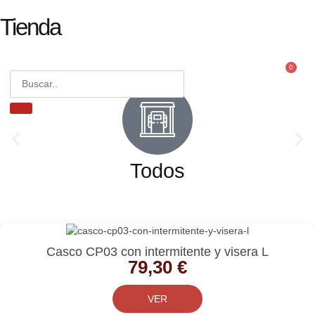
Tienda
Movilidad 
Patinetes 
0
Contacto
Todos
Casco CP03 con intermitente y visera L
79,30
€
VER