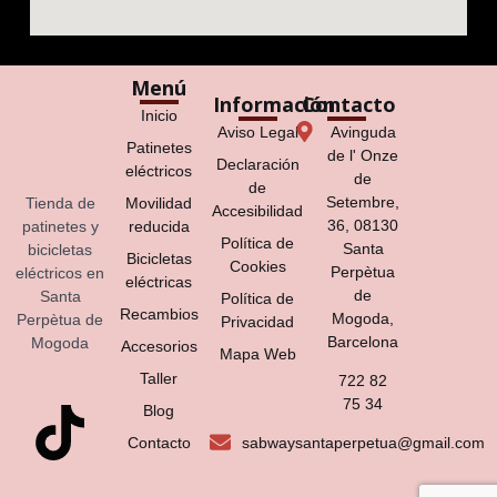
Menú
Información
Contacto
Inicio
Aviso Legal
Avinguda
Patinetes
de l' Onze
Declaración
eléctricos
de
de
Setembre,
Tienda de
Movilidad
Accesibilidad
36, 08130
patinetes y
reducida
Política de
Santa
bicicletas
Bicicletas
Cookies
Perpètua
eléctricos en
eléctricas
de
Santa
Política de
Recambios
Mogoda,
Perpètua de
Privacidad
Barcelona
Mogoda
Accesorios
Mapa Web
Taller
722 82
75 34
Blog
Contacto
sabwaysantaperpetua@gmail.com