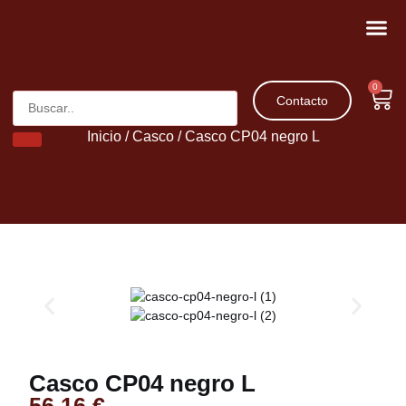
Movilidad 
Patinetes 
0
Contacto
Inicio
/
Casco
/ Casco CP04 negro L
Casco CP04 negro L
56,16
€