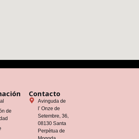
mación
Contacto
al
Avinguda de
l' Onze de
ón de
Setembre, 36,
idad
08130 Santa
e
Perpètua de
Mogoda,