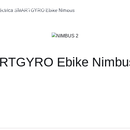
ios
Movilidad Reducida
Patinetes Eléctricos
Recamb
 eléctrica SMARTGYRO Ebike Nimbus
Taller
B
SMARTGYRO Ebike Nimbu