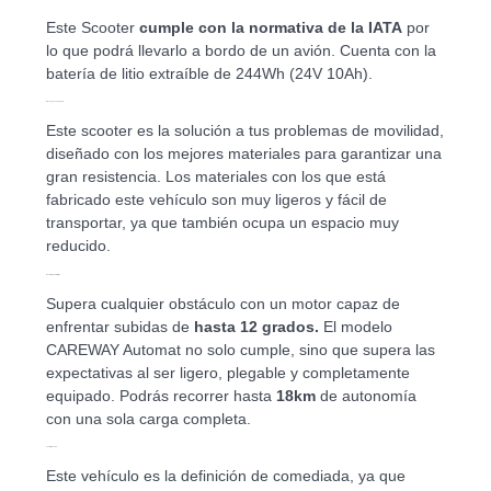
Este Scooter
cumple con la normativa de la IATA
por
lo que podrá llevarlo a bordo de un avión. Cuenta con la
batería de litio extraíble de 244Wh (24V 10Ah).
Diseño pensado para ti.
Este scooter es la solución a tus problemas de movilidad,
diseñado con los mejores materiales para garantizar una
gran resistencia. Los materiales con los que está
fabricado este vehículo son muy ligeros y fácil de
transportar, ya que también ocupa un espacio muy
reducido.
Rendimiento sin límites.
Supera cualquier obstáculo con un motor capaz de
enfrentar subidas de
hasta 12 grados.
El modelo
CAREWAY Automat no solo cumple, sino que supera las
expectativas al ser ligero, plegable y completamente
equipado. Podrás recorrer hasta
18km
de autonomía
con una sola carga completa.
Confort elevado.
Este vehículo es la definición de comediada, ya que