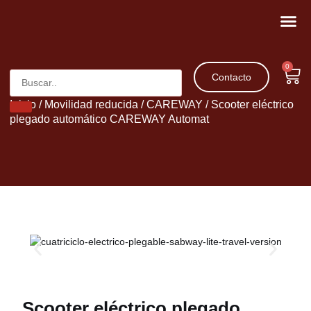
Movilidad 
Patinetes 
0
Contacto
Inicio
/
Movilidad reducida
/
CAREWAY
/ Scooter eléctrico
plegado automático CAREWAY Automat
Scooter eléctrico plegado