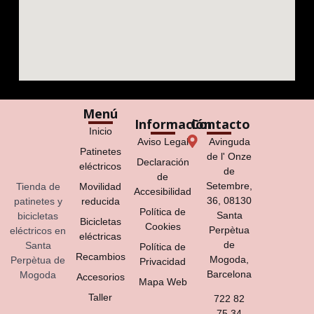
Menú
Información
Contacto
Inicio
Aviso Legal
Avinguda
Patinetes
de l' Onze
Declaración
eléctricos
de
de
Setembre,
Tienda de
Movilidad
Accesibilidad
36, 08130
patinetes y
reducida
Política de
Santa
bicicletas
Bicicletas
Cookies
Perpètua
eléctricos en
eléctricas
de
Santa
Política de
Recambios
Mogoda,
Perpètua de
Privacidad
Barcelona
Mogoda
Accesorios
Mapa Web
Taller
722 82
75 34