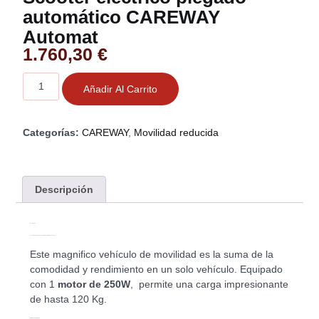
automático CAREWAY
Automat
1.760,30
€
Añadir Al Carrito
Categorías:
CAREWAY
,
Movilidad reducida
Descripción
Descripción
Scooter eléctrico plegado automático CAREWAY Automat
Este magnifico vehículo de movilidad es la suma de la
comodidad y rendimiento en un solo vehículo. Equipado
con 1
motor de 250W
, permite una carga impresionante
de hasta 120 Kg.
Diseñado para Viajar.