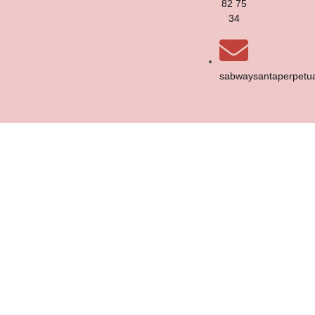
82 75
34
sabwaysantaperpet