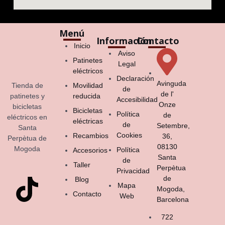
Menú
Información
Contacto
Inicio
Aviso
Patinetes
Legal
eléctricos
Declaración
Avinguda
Tienda de
Movilidad
de
de l'
patinetes y
reducida
Accesibilidad
Onze
bicicletas
Bicicletas
Política
de
eléctricos en
eléctricas
de
Setembre,
Santa
Cookies
Recambios
36,
Perpètua de
08130
Mogoda
Política
Accesorios
Santa
de
Taller
Perpètua
Privacidad
de
Blog
Mapa
Mogoda,
Contacto
Web
Barcelona
722