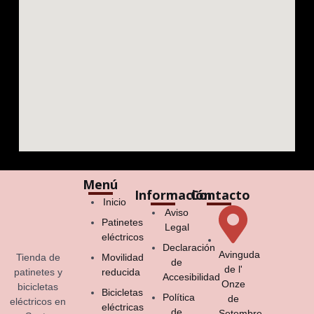
Menú
Información
Contacto
Inicio
Aviso
Patinetes
Legal
eléctricos
Declaración
Avinguda
Tienda de
Movilidad
de
de l'
patinetes y
reducida
Accesibilidad
Onze
bicicletas
Bicicletas
Política
de
eléctricos en
eléctricas
de
Setembre,