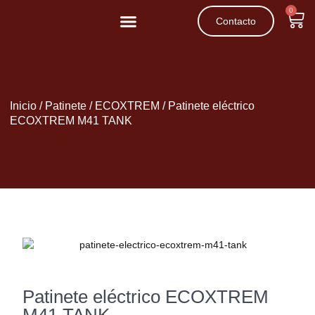
0
Contacto
Movilidad Reducida
Patinetes Eléctricos
Inicio
/
Patinete
/
ECOXTREM
/ Patinete eléctrico
ECOXTREM M41 TANK
Patinete eléctrico ECOXTREM