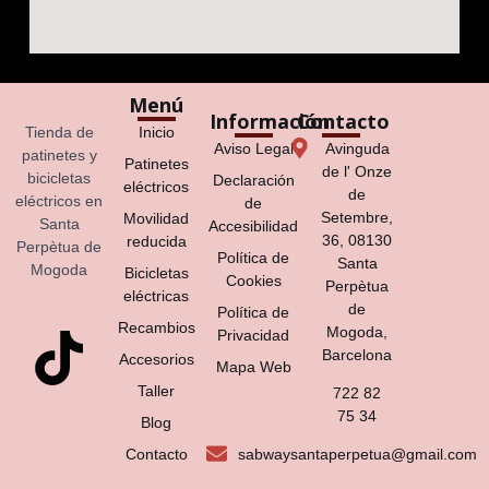
Menú
Información
Contacto
Tienda de
Inicio
Aviso Legal
Avinguda
patinetes y
Patinetes
de l' Onze
bicicletas
Declaración
eléctricos
de
eléctricos en
de
Setembre,
Movilidad
Santa
Accesibilidad
36, 08130
reducida
Perpètua de
Política de
Santa
Mogoda
Bicicletas
Cookies
Perpètua
eléctricas
de
Política de
Recambios
Mogoda,
Privacidad
Barcelona
Accesorios
Mapa Web
Taller
722 82
75 34
Blog
Contacto
sabwaysantaperpetua@gmail.com