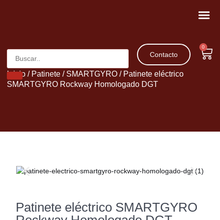
Movilidad 
Patinetes 
0
Contacto
Inicio
/
Patinete
/
SMARTGYRO
/ Patinete eléctrico
SMARTGYRO Rockway Homologado DGT
Patinete eléctrico SMARTGYRO