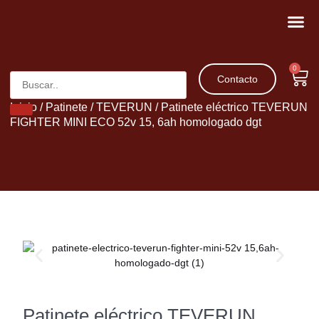
Movilidad 
Patinetes 
0
Contacto
Inicio
/
Patinete
/
TEVERUN
/ Patinete eléctrico TEVERUN
FIGHTER MINI ECO 52v 15, 6ah homologado dgt
Patinete eléctrico TEVERUN