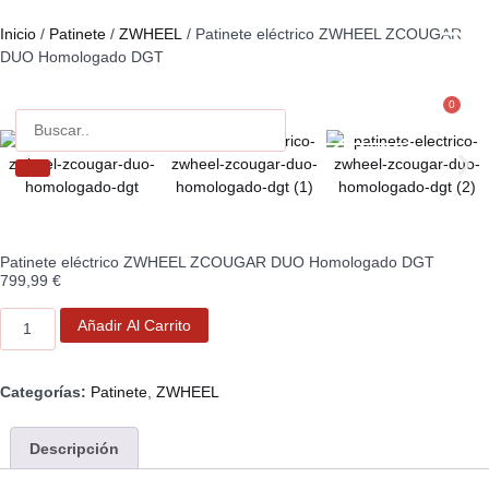
Inicio
/
Patinete
/
ZWHEEL
/ Patinete eléctrico ZWHEEL ZCOUGAR
DUO Homologado DGT
Movilidad 
Patinetes 
0
Contacto
Patinete eléctrico ZWHEEL ZCOUGAR DUO Homologado DGT
799,99
€
Añadir Al Carrito
Categorías:
Patinete
,
ZWHEEL
Descripción