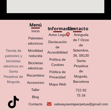
Menú
Información
Contacto
Inicio
Aviso Legal
Avinguda
Patinetes
de l' Onze
Declaración
eléctricos
de
de
Setembre,
Tienda de
Movilidad
Accesibilidad
36, 08130
patinetes y
reducida
Política de
Santa
bicicletas
Bicicletas
Cookies
Perpètua
eléctricos en
eléctricas
de
Santa
Política de
Recambios
Mogoda,
Perpètua de
Privacidad
Barcelona
Mogoda
Accesorios
Mapa Web
Taller
722 82
75 34
Blog
Contacto
sabwaysantaperpetua@gmail.com