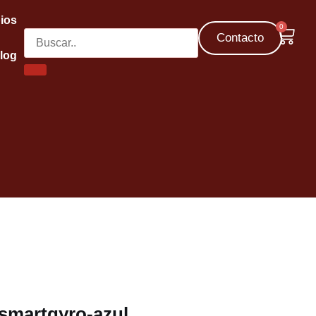
ios
0
Contacto
log
smartgyro-azul