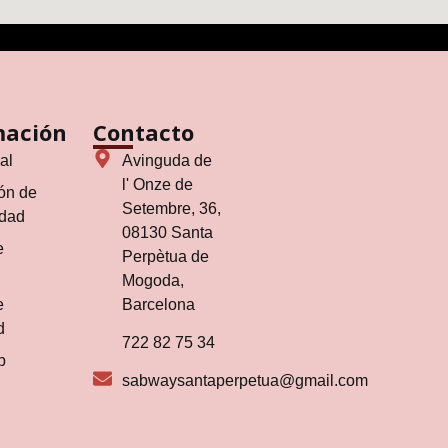
mación
Contacto
al
Avinguda de
l' Onze de
ón de
Setembre, 36,
idad
08130 Santa
e
Perpètua de
Mogoda,
e
Barcelona
d
722 82 75 34
b
sabwaysantaperpetua@gmail.com