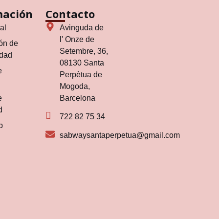
mación
Contacto
al
Avinguda de
l' Onze de
ón de
Setembre, 36,
idad
08130 Santa
e
Perpètua de
Mogoda,
e
Barcelona
d
722 82 75 34
b
sabwaysantaperpetua@gmail.com