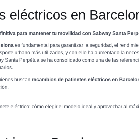
s
Movilidad Reducida
Patinetes Eléctricos
Recambio
 eléctricos en Barcelo
efinitiva para mantener tu movilidad con Sabway Santa Perp
celona
es fundamental para garantizar la seguridad, el rendimient
nsporte urbano más utilizados, y con ello ha aumentado la nece
ay Santa Perpètua se ha consolidado como una de las referencia
arios.
 quienes buscan
recambios de patinetes eléctricos en Barcelo
ión.