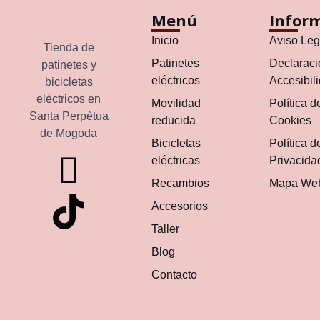
Menú
Infor
Inicio
Aviso Leg
Tienda de
Patinetes
Declaraci
patinetes y
eléctricos
Accesibil
bicicletas
eléctricos en
Movilidad
Política d
Santa Perpètua
reducida
Cookies
de Mogoda
Bicicletas
Política d
eléctricas
Privacida
Recambios
Mapa We
Accesorios
Taller
Blog
Contacto