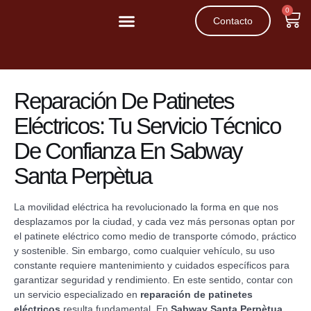
0
Contacto
Movilidad Reducida
Patinetes Eléctricos
Reparación De Patinetes
Eléctricos: Tu Servicio Técnico
De Confianza En Sabway
Santa Perpètua
La movilidad eléctrica ha revolucionado la forma en que nos
desplazamos por la ciudad, y cada vez más personas optan por
el patinete eléctrico como medio de transporte cómodo, práctico
y sostenible. Sin embargo, como cualquier vehículo, su uso
constante requiere mantenimiento y cuidados específicos para
garantizar seguridad y rendimiento. En este sentido, contar con
un servicio especializado en
reparación de patinetes
eléctricos
resulta fundamental. En
Sabway Santa Perpètua
,