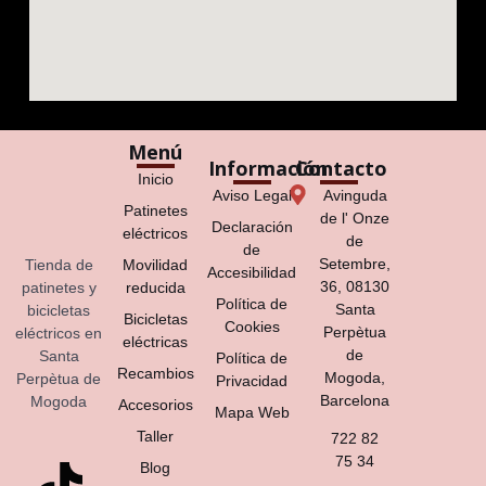
Menú
Información
Contacto
Inicio
Aviso Legal
Avinguda
Patinetes
de l' Onze
Declaración
eléctricos
de
de
Setembre,
Tienda de
Movilidad
Accesibilidad
36, 08130
patinetes y
reducida
Política de
Santa
bicicletas
Bicicletas
Cookies
Perpètua
eléctricos en
eléctricas
de
Santa
Política de
Recambios
Mogoda,
Perpètua de
Privacidad
Barcelona
Mogoda
Accesorios
Mapa Web
Taller
722 82
75 34
Blog