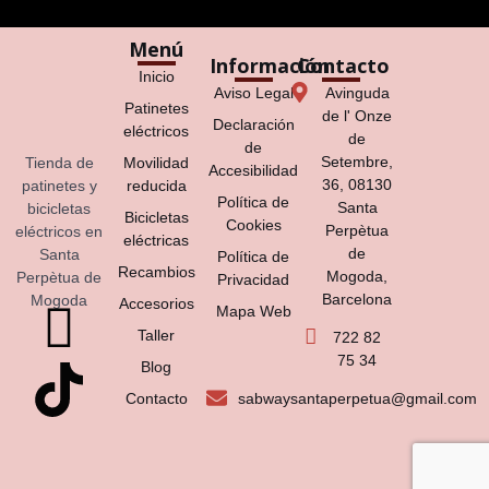
Menú
Información
Contacto
Inicio
Aviso Legal
Avinguda
Patinetes
de l' Onze
Declaración
eléctricos
de
de
Setembre,
Tienda de
Movilidad
Accesibilidad
36, 08130
patinetes y
reducida
Política de
Santa
bicicletas
Bicicletas
Cookies
Perpètua
eléctricos en
eléctricas
de
Santa
Política de
Recambios
Mogoda,
Perpètua de
Privacidad
Barcelona
Mogoda
Accesorios
Mapa Web
Taller
722 82
75 34
Blog
Contacto
sabwaysantaperpetua@gmail.com